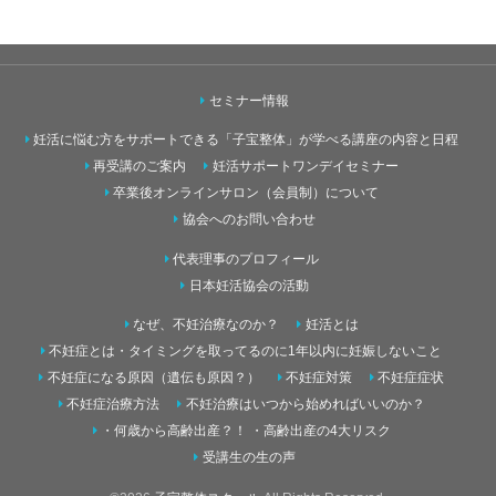
セミナー情報
妊活に悩む方をサポートできる「子宝整体」が学べる講座の内容と日程
再受講のご案内
妊活サポートワンデイセミナー
卒業後オンラインサロン（会員制）について
協会へのお問い合わせ
代表理事のプロフィール
日本妊活協会の活動
なぜ、不妊治療なのか？
妊活とは
不妊症とは・タイミングを取ってるのに1年以内に妊娠しないこと
不妊症になる原因（遺伝も原因？）
不妊症対策
不妊症症状
不妊症治療方法
不妊治療はいつから始めればいいのか？
・何歳から高齢出産？！ ・高齢出産の4大リスク
受講生の生の声