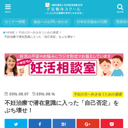
menu
search
セミナー情報
協会へのお問い合わせ
日本妊活協会の活動
受講生
HOME
不妊の方へ向き合うための基礎
不妊治療で潜在意識に入った「自己否定」をぶち壊せ！
2016.08.07
2016.08.16
不妊の方へ向き合うための基礎
不妊治療で潜在意識に入った「自己否定」を
ぶち壊せ！