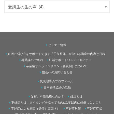
セミナー情報
妊活に悩む方をサポートできる「子宝整体」が学べる講座の内容と日程
再受講のご案内
妊活サポートワンデイセミナー
卒業後オンラインサロン（会員制）について
協会へのお問い合わせ
代表理事のプロフィール
日本妊活協会の活動
なぜ、不妊治療なのか？
妊活とは
不妊症とは・タイミングを取ってるのに1年以内に妊娠しないこと
不妊症になる原因（遺伝も原因？）
不妊症対策
不妊症症状