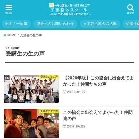
menu
search
セミナー情報
協会へのお問い合わせ
日本妊活協会の活動
受講生
HOME
受講生の生の声
CATEGORY
受講生の生の声
受講生の生の声
【2020年版】この協会に出会えてよ
かった！仲間たちの声
2020.01.27
受講生の生の声
この協会に出会えてよかった！仲間
達の声
2017.04.25