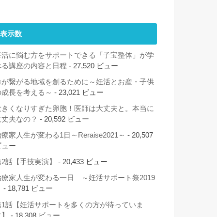
表示数
妊活に悩む方をサポートできる「子宝整体」が学
べる講座の内容と日程
- 27,520 ビュー
命が繋がる地域を創るために～妊活とお産・子供
の成長を考える～
- 23,021 ビュー
大きくなりすぎた卵胞！医師は大丈夫と。本当に
大丈夫なの？
- 20,592 ビュー
療家人生が変わる1日～Reraise2021～
- 20,507
ビュー
第2話【手技実演】
- 20,433 ビュー
治療家人生が変わる一日 ～妊活サポート祭2019
～
- 18,781 ビュー
第1話【妊活サポートを多くの方が待っていま
す】
- 18,308 ビュー