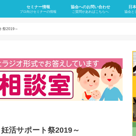
セミナー情報
協会へのお問い合わせ
日
プロ向けセミナーの情報
ご質問があればこちらへ
協会と
妊活に悩む方をサポートできる「子
再受講のご案内
妊活サポートワンデイセミナー
卒業後オンラインサロン（会員制）
代表理事のプロフィール
なぜ、
妊活と
不妊症
不妊症
不妊症
不妊症
不妊症
不妊治
・何歳
宝整体」が学べる講座の内容と日程
について
のに1
か？
の4大
祭2019～
妊活サポート祭2019～