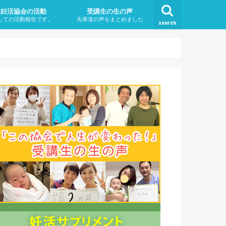
本妊活協会の活動
受講生の生の声
しての活動報告です。
先輩達の声をまとめました
search
不妊治療なのか？
は
とは・タイミングを取ってる
になる原因（遺伝も原因？）
対策
症状
治療方法
療はいつから始めればいいの
から高齢出産？！ ・高齢出産
年以内に妊娠しないこと
リスク