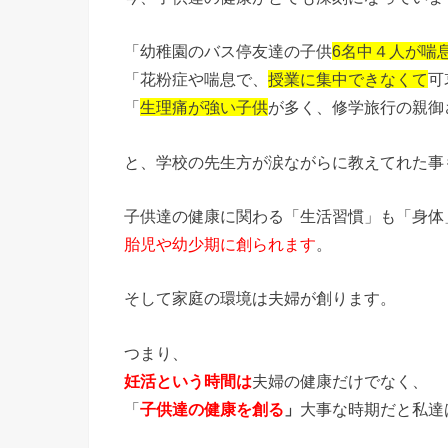
「幼稚園のバス停友達の子供
6名中４人が喘
「花粉症や喘息で、
授業に集中できなくて
可
「
生理痛が強い子供
が多く、修学旅行の親御
と、学校の先生方が涙ながらに教えてれた事
子供達の健康に関わる「生活習慣」も「身体
胎児や幼少期に創られます
。
そして家庭の環境は夫婦が創ります。
つまり、
妊活という時間は
夫婦の健康だけでなく、
「
子供達の健康を創る
」
大事な時期だと私達