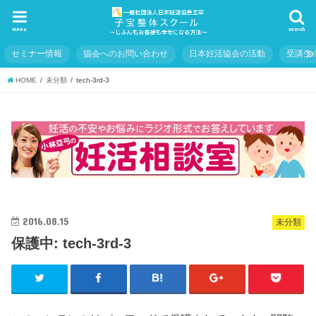
menu
search
セミナー情報
協会へのお問い合わせ
日本妊活協会の活動
受講生
HOME
未分類
tech-3rd-3
2016.08.15
未分類
保護中: tech-3rd-3