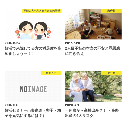
不妊の方へ向き合うための基礎
未分類
2016.11.23
2017.7.28
妊活で来院してる方の満足度を高
2人目不妊の本当の不安と罪悪感
めましょう～！！
に向き合え
一般セミナー
未分類
2016.8.4
2020.4.9
妊活セミナーin表参道（卵子・精
・何歳から高齢出産？！ ・高齢
子を元気にするには？）
出産の4大リスク