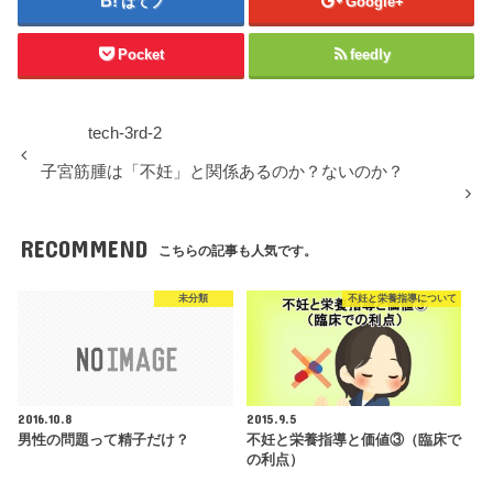
はてブ
Google+
Pocket
feedly
tech-3rd-2
子宮筋腫は「不妊」と関係あるのか？ないのか？
RECOMMEND
こちらの記事も人気です。
未分類
不妊と栄養指導について
2016.10.8
2015.9.5
男性の問題って精子だけ？
不妊と栄養指導と価値③（臨床で
の利点）