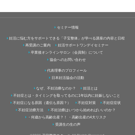
セミナー情報
妊活に悩む方をサポートできる「子宝整体」が学べる講座の内容と日程
再受講のご案内
妊活サポートワンデイセミナー
卒業後オンラインサロン（会員制）について
協会へのお問い合わせ
代表理事のプロフィール
日本妊活協会の活動
なぜ、不妊治療なのか？
妊活とは
不妊症とは・タイミングを取ってるのに1年以内に妊娠しないこと
不妊症になる原因（遺伝も原因？）
不妊症対策
不妊症症状
不妊症治療方法
不妊治療はいつから始めればいいのか？
・何歳から高齢出産？！ ・高齢出産の4大リスク
受講生の生の声