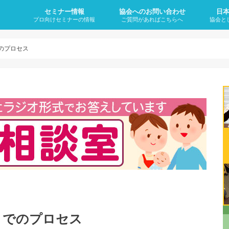
セミナー情報
協会へのお問い合わせ
日
プロ向けセミナーの情報
ご質問があればこちらへ
協会と
妊活に悩む方をサポートできる「子
再受講のご案内
妊活サポートワンデイセミナー
卒業後オンラインサロン（会員制）
代表理事のプロフィール
なぜ、
妊活と
不妊症
不妊症
不妊症
不妊症
不妊症
不妊治
・何歳
宝整体」が学べる講座の内容と日程
について
のに1
か？
の4大
のプロセス
までのプロセス