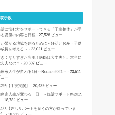
表示数
妊活に悩む方をサポートできる「子宝整体」が学
べる講座の内容と日程
- 27,528 ビュー
命が繋がる地域を創るために～妊活とお産・子供
の成長を考える～
- 23,021 ビュー
大きくなりすぎた卵胞！医師は大丈夫と。本当に
大丈夫なの？
- 20,597 ビュー
療家人生が変わる1日～Reraise2021～
- 20,511
ビュー
第2話【手技実演】
- 20,439 ビュー
治療家人生が変わる一日 ～妊活サポート祭2019
～
- 18,784 ビュー
第1話【妊活サポートを多くの方が待っていま
す】
- 18,313 ビュー