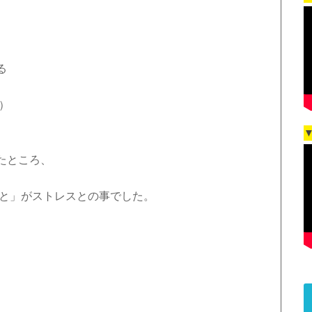
る
日）
たところ、
こと」がストレスとの事でした。