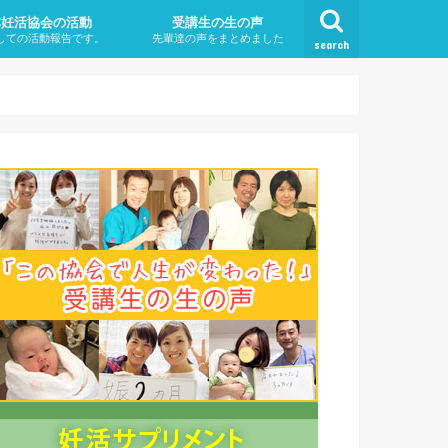
本妊活協会の活動
受講生の生の声
しての活動報告です。
先輩達の声をまとめました
search
不妊治療なのか？
は
とは・タイミングを取ってる
になる原因（遺伝も原因？）
対策
症状
治療方法
療はいつから始めればいいの
から高齢出産？！ ・高齢出産
年以内に妊娠しないこと
リスク