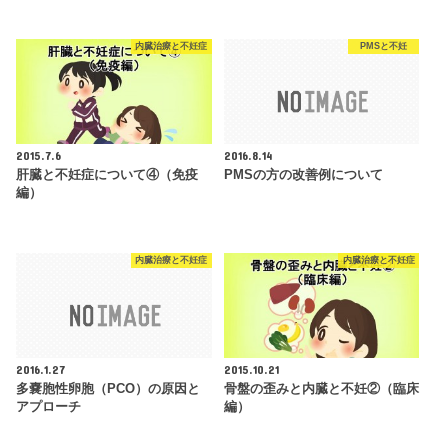
内臓治療と不妊症
PMSと不妊
2015.7.6
2016.8.14
肝臓と不妊症について④（免疫
PMSの方の改善例について
編）
内臓治療と不妊症
内臓治療と不妊症
2016.1.27
2015.10.21
多嚢胞性卵胞（PCO）の原因と
骨盤の歪みと内臓と不妊②（臨床
アプローチ
編）