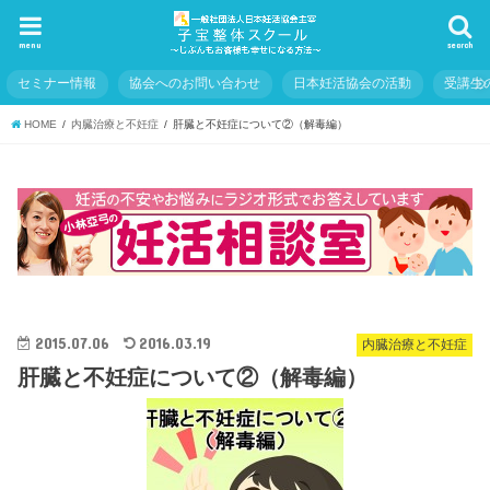
menu
search
セミナー情報
協会へのお問い合わせ
日本妊活協会の活動
受講生
HOME
内臓治療と不妊症
肝臓と不妊症について②（解毒編）
2015.07.06
2016.03.19
内臓治療と不妊症
肝臓と不妊症について②（解毒編）