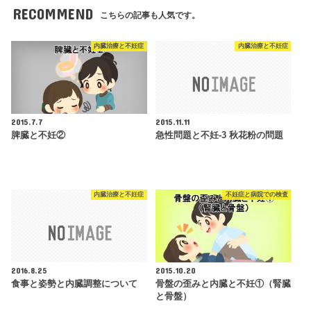
RECOMMEND
こちらの記事も人気です。
内臓治療と不妊症
内臓治療と不妊症
2015.7.7
2015.11.11
脾臓と不妊②
急性問題と不妊-3 秋花粉の問題
内臓治療と不妊症
不妊症と病院での検査
2016.8.25
2015.10.20
食事と姿勢と内臓調整について
骨盤の歪みと内臓と不妊①（腎臓
と骨盤）