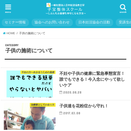
menu
search
セミナー情報
協会へのお問い合わせ
日本妊活協会の活動
受講生
HOME
子供の施術について
CATEGORY
子供の施術について
不妊の方へ向き合うための基礎
不妊や子供の健康に緊急事態宣言！
誰でもできる！今入念にやって欲し
いケア
2020.08.28
治療家としての在り方
子供達を花粉症から守れ！
2017.03.08