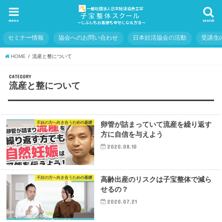
menu
search
セミナー情報
協会へのお問い合わせ
日本妊活協会の活動
受講生
HOME
流産と整について
CATEGORY
流産と整について
不妊の方へ向き合うための基礎
卵管が詰まっていて流産を繰り返す
方に自信を与えよう
2020.08.10
不妊の方へ向き合うための基礎
高齢出産のリスクは子宝整体で減ら
せるの？
2020.07.21