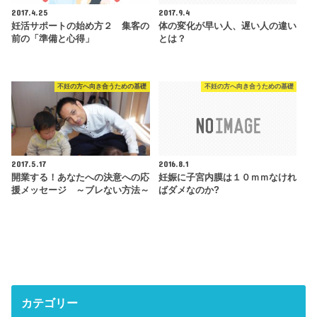
2017.4.25
2017.9.4
妊活サポートの始め方２ 集客の
体の変化が早い人、遅い人の違い
前の「準備と心得」
とは？
不妊の方へ向き合うための基礎
不妊の方へ向き合うための基礎
2017.5.17
2016.8.1
開業する！あなたへの決意への応
妊娠に子宮内膜は１０ｍｍなけれ
援メッセージ ～ブレない方法～
ばダメなのか?
カテゴリー