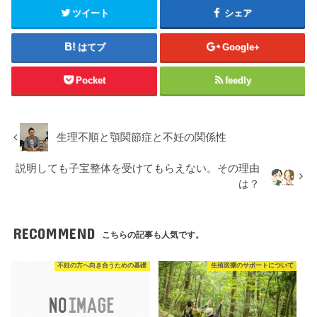
ツイート
シェア
はてブ
Google+
Pocket
feedly
生理不順と顎関節症と不妊の関係性
説明しても子宝整体を受けてもらえない。その理由
は？
RECOMMEND
こちらの記事も人気です。
不妊の方へ向き合うための基礎
生殖医療のサポートについて