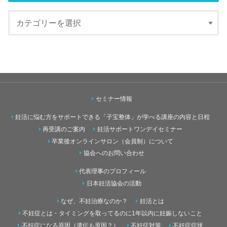
セミナー情報
妊活に悩む方をサポートできる「子宝整体」が学べる講座の内容と日程
再受講のご案内
妊活サポートワンデイセミナー
卒業後オンラインサロン（会員制）について
協会へのお問い合わせ
代表理事のプロフィール
日本妊活協会の活動
なぜ、不妊治療なのか？
妊活とは
不妊症とは・タイミングを取ってるのに1年以内に妊娠しないこと
不妊症になる原因（遺伝も原因？）
不妊症対策
不妊症症状