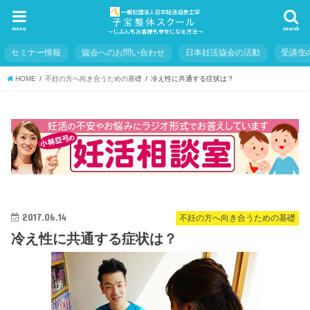
menu
search
セミナー情報
協会へのお問い合わせ
日本妊活協会の活動
受講生
HOME
不妊の方へ向き合うための基礎
冷え性に共通する症状は？
2017.06.14
不妊の方へ向き合うための基礎
冷え性に共通する症状は？