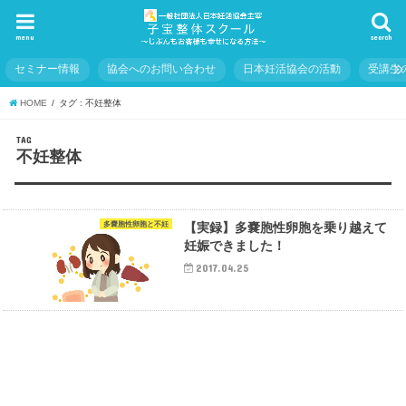
menu
search
セミナー情報
協会へのお問い合わせ
日本妊活協会の活動
受講生
HOME
タグ : 不妊整体
TAG
不妊整体
多嚢胞性卵胞と不妊
【実録】多嚢胞性卵胞を乗り越えて
妊娠できました！
2017.04.25