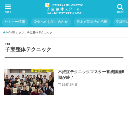
menu
search
セミナー情報
協会へのお問い合わせ
日本妊活協会の活動
受講生
HOME
タグ : 子宝整体テクニック
TAG
子宝整体テクニック
日本妊活協会の活動
不妊症テクニックマスター養成講座5
期が終了
2017.04.17