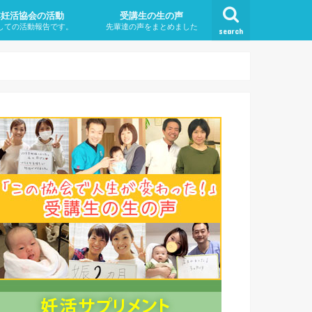
本妊活協会の活動
受講生の生の声
しての活動報告です。
先輩達の声をまとめました
search
不妊治療なのか？
は
とは・タイミングを取ってる
になる原因（遺伝も原因？）
対策
症状
治療方法
療はいつから始めればいいの
から高齢出産？！ ・高齢出産
年以内に妊娠しないこと
リスク