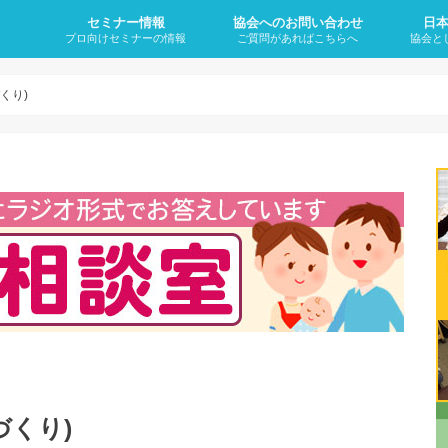
セミナー情報
協会へのお問い合わせ
日
プロ向けセミナーの情報
ご質問があればこちらへ
協会と
妊活に悩む方をサポートできる「子
再受講のご案内
妊活サポートワンデイセミナー
卒業後オンラインサロン（会員制）
代表理事のプロフィール
なぜ、
妊活と
不妊症
不妊症
不妊症
不妊症
不妊症
不妊治
・何歳
宝整体」が学べる講座の内容と日程
について
のに1
か？
の4大
くり)
づくり)