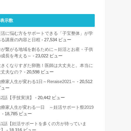
表示数
妊活に悩む方をサポートできる「子宝整体」が学
べる講座の内容と日程
- 27,534 ビュー
命が繋がる地域を創るために～妊活とお産・子供
の成長を考える～
- 23,022 ビュー
大きくなりすぎた卵胞！医師は大丈夫と。本当に
大丈夫なの？
- 20,598 ビュー
療家人生が変わる1日～Reraise2021～
- 20,512
ビュー
第2話【手技実演】
- 20,442 ビュー
治療家人生が変わる一日 ～妊活サポート祭2019
～
- 18,785 ビュー
第1話【妊活サポートを多くの方が待っていま
す】
- 18,316 ビュー