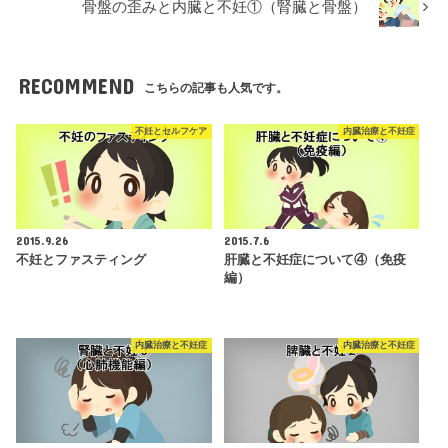
骨盤の歪みと内臓と不妊①（腎臓と骨盤）
RECOMMEND
こちらの記事も人気です。
不妊とセルフケア
内臓治療と不妊症
2015.9.26
2015.7.6
不妊とファスティング
肝臓と不妊症について④（免疫
編）
内臓治療と不妊症
内臓治療と不妊症