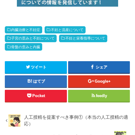
内臓治療と不妊症
不妊と流産について
子宮の歪みと不妊について
不妊と栄養指導について
骨盤の歪みと内臓
ツイート
シェア
はてブ
Google+
Pocket
feedly
人工授精を提案すべき事例①（本当の人工授精の適
応）