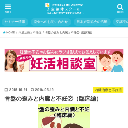
menu
search
セミナー情報
協会へのお問い合わせ
日本妊活協会の活動
受講生
HOME
内臓治療と不妊症
骨盤の歪みと内臓と不妊②（臨床編）
2015.10.21
2016.03.19
内臓治療と不妊症
骨盤の歪みと内臓と不妊②（臨床編）