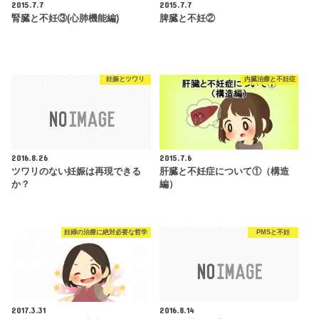
2015.7.7
2015.7.7
腎臓と不妊③(心肺機能編)
脾臓と不妊②
妊娠とツワリ
内臓治療と不妊症
2016.8.26
2015.7.6
ツワリのない妊娠は再現できる
肝臓と不妊症について①（構造
か？
編）
妊婦の治療に絶対必要な哲学
PMSと不妊
2017.3.31
2016.8.14