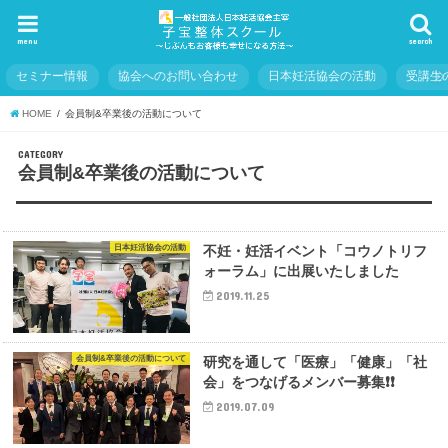
menu
search
セミナー情報
協会へのお問い合わせ
日本妊活協会の活動
受講生
HOME
会員制&卒業後の活動について
CATEGORY
会員制&卒業後の活動について
日本妊活協会の活動
不妊・妊活イベント「コウノトリフ
ォーラム」に出展いたしました
2019.11.25
会員制&卒業後の活動について
研究を通して「医療」「健康」「社
会」をつなげるメンバー募集❗️❗️
2019.07.09