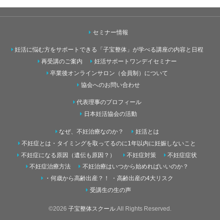
セミナー情報
妊活に悩む方をサポートできる「子宝整体」が学べる講座の内容と日程
再受講のご案内
妊活サポートワンデイセミナー
卒業後オンラインサロン（会員制）について
協会へのお問い合わせ
代表理事のプロフィール
日本妊活協会の活動
なぜ、不妊治療なのか？
妊活とは
不妊症とは・タイミングを取ってるのに1年以内に妊娠しないこと
不妊症になる原因（遺伝も原因？）
不妊症対策
不妊症症状
不妊症治療方法
不妊治療はいつから始めればいいのか？
・何歳から高齢出産？！ ・高齢出産の4大リスク
受講生の生の声
©2026
子宝整体スクール
.All Rights Reserved.