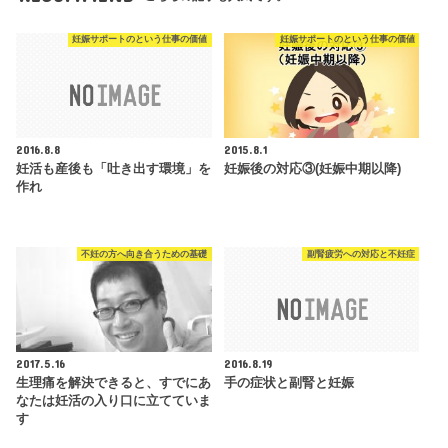
妊娠サポートのという仕事の価値
妊娠サポートのという仕事の価値
2016.8.8
2015.8.1
妊活も産後も「吐き出す環境」を
妊娠後の対応③(妊娠中期以降)
作れ
不妊の方へ向き合うための基礎
副腎疲労への対応と不妊症
2017.5.16
2016.8.19
生理痛を解決できると、すでにあ
手の症状と副腎と妊娠
なたは妊活の入り口に立てていま
す