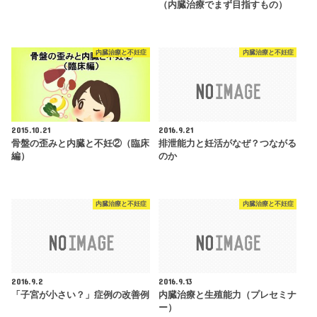
（内臓治療でまず目指すもの）
内臓治療と不妊症
内臓治療と不妊症
2015.10.21
2016.9.21
骨盤の歪みと内臓と不妊②（臨床
排泄能力と妊活がなぜ？つながる
編）
のか
内臓治療と不妊症
内臓治療と不妊症
2016.9.2
2016.9.13
「子宮が小さい？」症例の改善例
内臓治療と生殖能力（プレセミナ
ー）