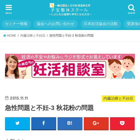
menu
search
セミナー情報
協会へのお問い合わせ
日本妊活協会の活動
受講生
HOME
内臓治療と不妊症
急性問題と不妊-3 秋花粉の問題
2015.11.11
内臓治療と不妊症
急性問題と不妊-3 秋花粉の問題