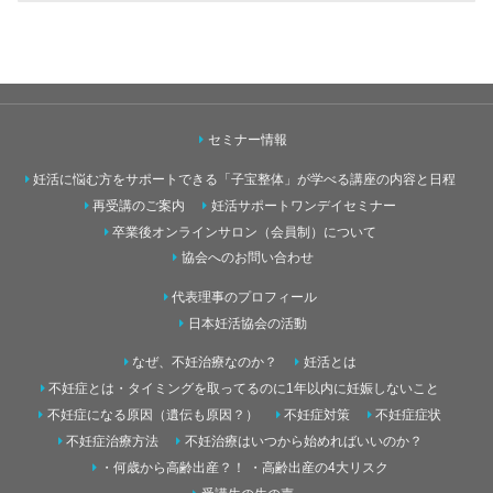
セミナー情報
妊活に悩む方をサポートできる「子宝整体」が学べる講座の内容と日程
再受講のご案内
妊活サポートワンデイセミナー
卒業後オンラインサロン（会員制）について
協会へのお問い合わせ
代表理事のプロフィール
日本妊活協会の活動
なぜ、不妊治療なのか？
妊活とは
不妊症とは・タイミングを取ってるのに1年以内に妊娠しないこと
不妊症になる原因（遺伝も原因？）
不妊症対策
不妊症症状
不妊症治療方法
不妊治療はいつから始めればいいのか？
・何歳から高齢出産？！ ・高齢出産の4大リスク