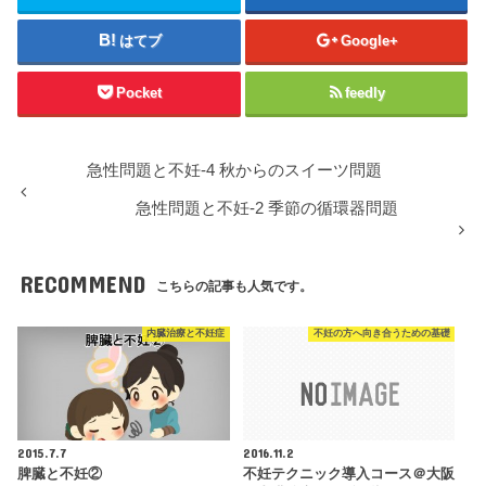
はてブ
Google+
Pocket
feedly
急性問題と不妊-4 秋からのスイーツ問題
急性問題と不妊-2 季節の循環器問題
RECOMMEND
こちらの記事も人気です。
内臓治療と不妊症
不妊の方へ向き合うための基礎
2015.7.7
2016.11.2
脾臓と不妊②
不妊テクニック導入コース＠大阪