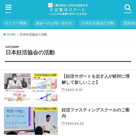
menu
search
セミナー情報
協会へのお問い合わせ
日本妊活協会の活動
受講生
HOME
日本妊活協会の活動
CATEGORY
日本妊活協会の活動
日本妊活協会の活動
【妊活サポートを志す人が絶対に理
解して欲しいこと】
2025.11.01
日本妊活協会の活動
妊活ファスティングスクールのご案
内
2021.04.22