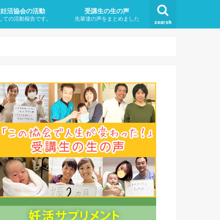
本妊活協会の活動
受講生の生の声
しての活動報告です。
先輩達の声をまとめました
search
不妊治療なのか？
は
とは・タイミングを取ってる
になる原因（遺伝も原因？）
対策
症状
治療方法
療はいつから始めればいいの
から高齢出産？！ ・高齢出産
年以内に妊娠しないこと
リスク