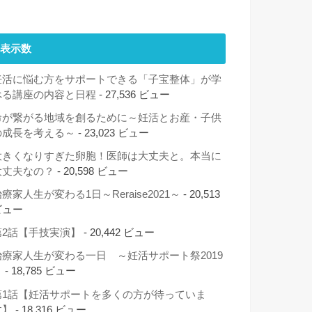
表示数
妊活に悩む方をサポートできる「子宝整体」が学
べる講座の内容と日程
- 27,536 ビュー
命が繋がる地域を創るために～妊活とお産・子供
の成長を考える～
- 23,023 ビュー
大きくなりすぎた卵胞！医師は大丈夫と。本当に
大丈夫なの？
- 20,598 ビュー
療家人生が変わる1日～Reraise2021～
- 20,513
ビュー
第2話【手技実演】
- 20,442 ビュー
治療家人生が変わる一日 ～妊活サポート祭2019
～
- 18,785 ビュー
第1話【妊活サポートを多くの方が待っていま
す】
- 18,316 ビュー