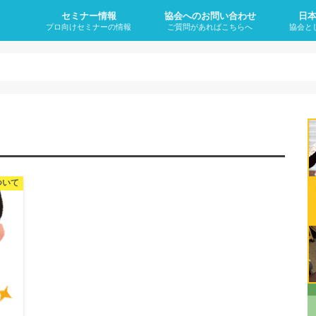
セミナー情報
協会へのお問い合わせ
日
プロ向けセミナーの情報
ご質問があればこちらへ
協会と
妊活に悩む方をサポートできる「子
再受講のご案内
妊活サポートワンデイセミナー
卒業後オンラインサロン（会員制）
代表理事のプロフィール
なぜ、
妊活と
不妊症
不妊症
不妊症
不妊症
不妊症
不妊治
・何歳
宝整体」が学べる講座の内容と日程
について
のに1
か？
の4大
ついて