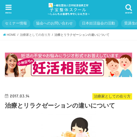
menu
search
セミナー情報
協会へのお問い合わせ
日本妊活協会の活動
受講生
HOME
治療家としての在り方
治療とリラクゼーションの違いについて
2017.03.14
治療家としての在り方
治療とリラクゼーションの違いについて