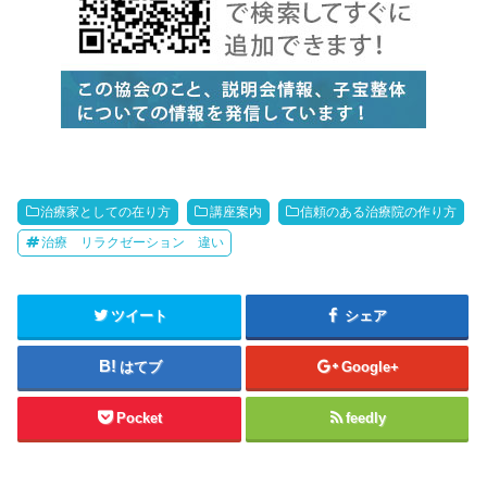
治療家としての在り方
講座案内
信頼のある治療院の作り方
治療 リラクゼーション 違い
ツイート
シェア
はてブ
Google+
Pocket
feedly