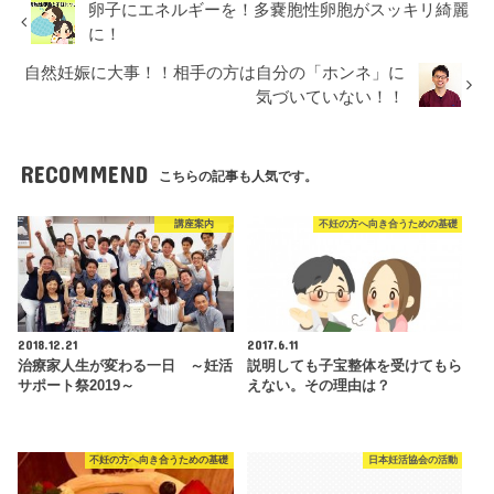
卵子にエネルギーを！多嚢胞性卵胞がスッキリ綺麗
に！
自然妊娠に大事！！相手の方は自分の「ホンネ」に
気づいていない！！
RECOMMEND
こちらの記事も人気です。
講座案内
不妊の方へ向き合うための基礎
2018.12.21
2017.6.11
治療家人生が変わる一日 ～妊活
説明しても子宝整体を受けてもら
サポート祭2019～
えない。その理由は？
不妊の方へ向き合うための基礎
日本妊活協会の活動