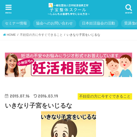
menu
search
セミナー情報
協会へのお問い合わせ
日本妊活協会の活動
受講生
HOME
不妊症の方に今すぐできること
いきなり子宮をいじるな
2015.07.16
2016.03.19
不妊症の方に今すぐできること
いきなり子宮をいじるな