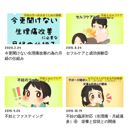
不妊の方へ向き合うための基礎
不妊とセルフケア
2020.3.24
2015.8.24
今更聞けない生理痛改善の為の月
セフルケアと成功体験②
経の仕組み
不妊とセルフケア
セラピストができる不妊検査
2015.9.26
2015.10.19
不妊とファスティング
不妊の臨床対応（生理痛・月経過
多）④ 栄養と症状との関係