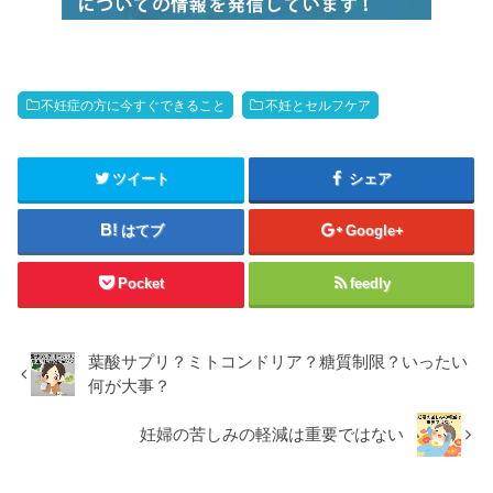
不妊症の方に今すぐできること
不妊とセルフケア
ツイート
シェア
はてブ
Google+
Pocket
feedly
葉酸サプリ？ミトコンドリア？糖質制限？いったい
何が大事？
妊婦の苦しみの軽減は重要ではない