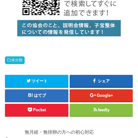
未分類
ツイート
シェア
はてブ
Google+
Pocket
feedly
無月経・無排卵の方への初心対応