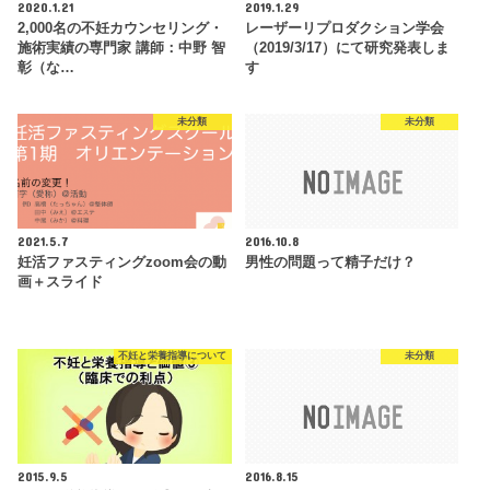
2020.1.21
2019.1.29
2,000名の不妊カウンセリング・
レーザーリプロダクション学会
施術実績の専門家 講師：中野 智
（2019/3/17）にて研究発表しま
彰（な…
す
未分類
未分類
2021.5.7
2016.10.8
妊活ファスティングzoom会の動
男性の問題って精子だけ？
画＋スライド
不妊と栄養指導について
未分類
2015.9.5
2016.8.15