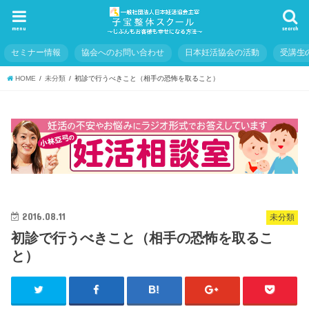
menu
search
セミナー情報
協会へのお問い合わせ
日本妊活協会の活動
受講生
HOME
未分類
初診で行うべきこと（相手の恐怖を取ること）
2016.08.11
未分類
初診で行うべきこと（相手の恐怖を取るこ
と）