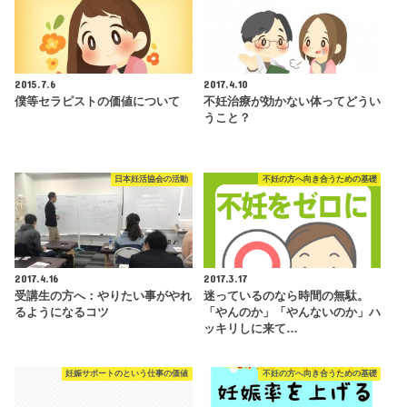
2015.7.6
2017.4.10
僕等セラピストの価値について
不妊治療が効かない体ってどうい
うこと？
日本妊活協会の活動
不妊の方へ向き合うための基礎
2017.4.16
2017.3.17
受講生の方へ：やりたい事がやれ
迷っているのなら時間の無駄。
るようになるコツ
「やんのか」「やんないのか」ハ
ッキリしに来て…
妊娠サポートのという仕事の価値
不妊の方へ向き合うための基礎