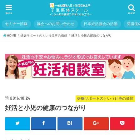
menu
search
セミナー情報
協会へのお問い合わせ
日本妊活協会の活動
受講生
HOME
妊娠サポートのという仕事の価値
妊活と小児の健康のつながり
2016.10.24
妊娠サポートのという仕事の価値
妊活と小児の健康のつながり